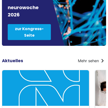
neurowoche
2026
zur Kongress-
Seite
chevron_right
Aktuelles
Mehr sehen