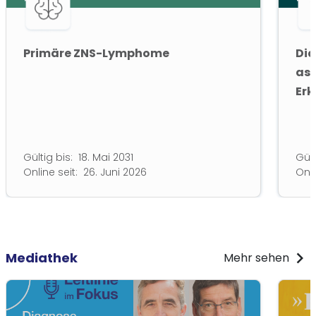
Primäre ZNS-Lymphome
Dia
ass
Er
Gültig bis:
18. Mai 2031
Gült
Online seit:
26. Juni 2026
Onli
chevron_right
Mediathek
Mehr sehen