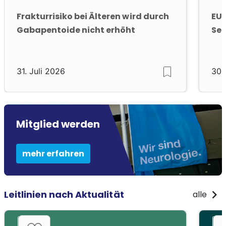
Frakturrisiko bei Älteren wird durch
EUR
Gabapentoide nicht erhöht
Sep
31. Juli 2026
30.
Mitglied werden
mehr erfahren
chevron_right
Leitlinien nach Aktualität
alle