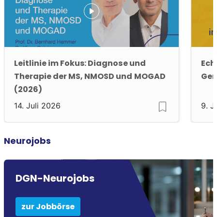
Leitlinie im Fokus: Diagnose und
Ech
Therapie der MS, NMOSD und MOGAD
Gen
(2026)
14. Juli 2026
9. J
Neurojobs
DGN-Neurojobs
zur Jobbörse