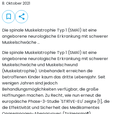
8. Oktober 2021
bookmark_border
share
Die spinale Muskelatrophie Typ 1 (SMA1) ist eine
angeborene neurologische Erkrankung mit schwerer
Muskelschwäche ...
Die spinale Muskelatrophie Typ 1 (SMA1) ist eine
angeborene neurologische Erkrankung mit schwerer
Muskelschwäche und Muskelschwund
(Muskelatrophie). Unbehandelt erreichen die
betroffenen Kinder kaum das dritte Lebensjahr. Seit
wenigen Jahren sind jedoch
Behandlungsmöglichkeiten verfügbar, die große
Hoffnungen machen. Zu Recht, wie nun erneut die
europäische Phase-3-Studie 'STR1VE-EU' zeigte [1], die
die Effektivität und Sicherheit des Medikamentes
Onasemnogen-Abeparvovec (Zolgensma®)