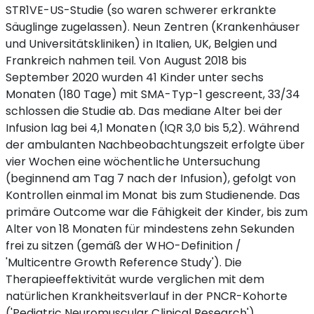
STR1VE-US-Studie (so waren schwerer erkrankte
Säuglinge zugelassen). Neun Zentren (Krankenhäuser
und Universitätskliniken) in Italien, UK, Belgien und
Frankreich nahmen teil. Von August 2018 bis
September 2020 wurden 41 Kinder unter sechs
Monaten (180 Tage) mit SMA-Typ-1 gescreent, 33/34
schlossen die Studie ab. Das mediane Alter bei der
Infusion lag bei 4,1 Monaten (IQR 3,0 bis 5,2). Während
der ambulanten Nachbeobachtungszeit erfolgte über
vier Wochen eine wöchentliche Untersuchung
(beginnend am Tag 7 nach der Infusion), gefolgt von
Kontrollen einmal im Monat bis zum Studienende. Das
primäre Outcome war die Fähigkeit der Kinder, bis zum
Alter von 18 Monaten für mindestens zehn Sekunden
frei zu sitzen (gemäß der WHO-Definition /
'Multicentre Growth Reference Study'). Die
Therapieeffektivität wurde verglichen mit dem
natürlichen Krankheitsverlauf in der PNCR-Kohorte
('Pediatric Neuromuscular Clinical Research').