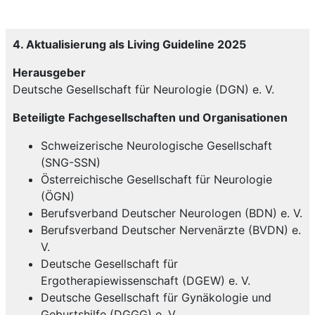
arrow_forward
Appendix V1.0 2024
Multiple Sklerose 2022 (1.
arrow_forward
arrow_forward
Aktualisierung LG)
Podcast Leitline im Fokus Multiple Sklerose
4. Aktualisierung als Living Guideline 2025
arrow_forward
Multiple Sklerose 2021 LG
arrow_forward
Zur Patientenleitlinie 2022
arrow_forward
Multiple Sklerose 2012
Herausgeber
Deutsche Gesellschaft für Neurologie (DGN) e. V.
arrow_forward
Multiple Sklerose 2008
Beteiligte Fachgesellschaften und Organisationen
Schweizerische Neurologische Gesellschaft
(SNG-SSN)
Österreichische Gesellschaft für Neurologie
(ÖGN)
Berufsverband Deutscher Neurologen (BDN) e. V.
Berufsverband Deutscher Nervenärzte (BVDN) e.
V.
Deutsche Gesellschaft für
Ergotherapiewissenschaft (DGEW) e. V.
Deutsche Gesellschaft für Gynäkologie und
Geburtshilfe (DGGG) e. V.