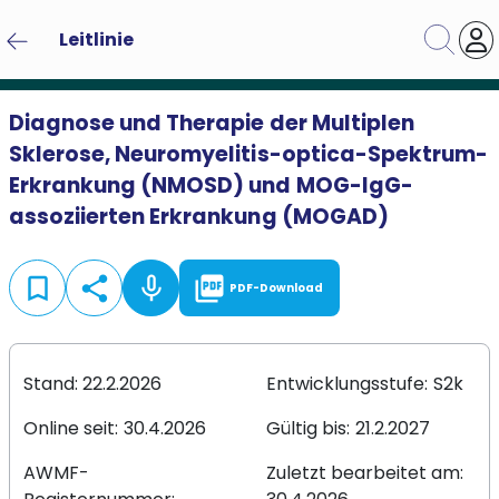
Leitlinie
Diagnose und Therapie der Multiplen
Sklerose, Neuromyelitis-optica-Spektrum-
Erkrankung (NMOSD) und MOG-IgG-
Themengebiet
assoziierten Erkrankung (MOGAD)
Suche
Zurücksetzen
bookmark_border
share
mic_none
picture_as_pdf
PDF-Download
Stand:
22.2.2026
Entwicklungsstufe:
S2k
Online seit:
30.4.2026
Gültig bis:
21.2.2027
AWMF-
Zuletzt bearbeitet am: