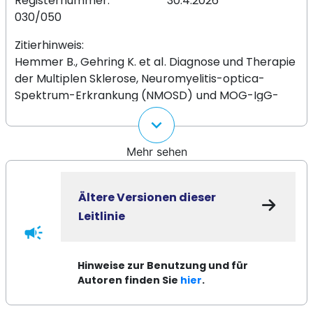
Registernummer:
30.4.2026
030/050
Zitierhinweis:
Hemmer B., Gehring K. et al. Diagnose und Therapie
der Multiplen Sklerose, Neuromyelitis-optica-
Spektrum-Erkrankung (NMOSD) und MOG-IgG-
assoziierten Erkrankung (MOGAD), S2k-Leitlinie,
keyboard_arrow_down
2026, in: Deutsche Gesellschaft für Neurologie
(Hrsg.), Leitlinien für Diagnostik und Therapie in der
Mehr sehen
Neurologie. Online: www.dgn.org/leitlinien
(abgerufen am TT.MM.JJJJ)
Ältere Versionen dieser
Koordination
Leitlinie
Prof. Dr. Bernhard Hemmer, München
campaign
hemmer@tum.de
Dr. Klaus Gehring, Itzehoe
gehring@neurologie-
Multiple Sklerose 2024 (3.
Hinweise zur Benutzung und für
arrow_forward
itzehoe.de
Aktualisierung LG)
Autoren finden Sie
hier
.
Multiple Sklerose 2023 (2.
arrow_forward
arrow_forward
LL-Report 4. Aktualisierung LG 2025
Aktualisierung LG)