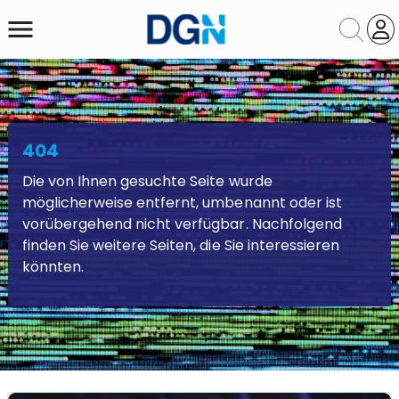
menu
Leitliniensuche
404
Suche nach Kapitel
Die von Ihnen gesuchte Seite wurde
möglicherweise entfernt, umbenannt oder ist
Suche
Zurücksetzen
vorübergehend nicht verfügbar. Nachfolgend
finden Sie weitere Seiten, die Sie interessieren
könnten.