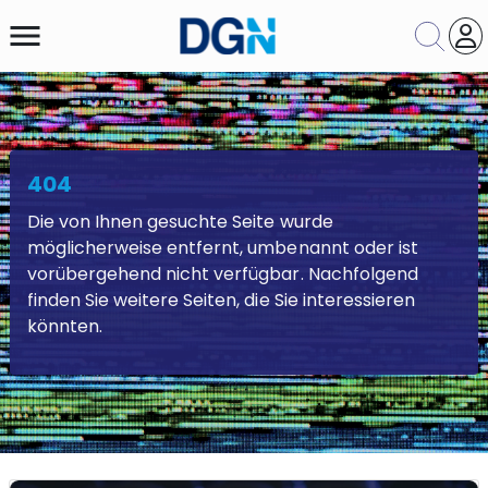
menu
Leitliniensuche
404
Suche nach Kapitel
Die von Ihnen gesuchte Seite wurde
möglicherweise entfernt, umbenannt oder ist
Suche
Zurücksetzen
vorübergehend nicht verfügbar. Nachfolgend
finden Sie weitere Seiten, die Sie interessieren
könnten.