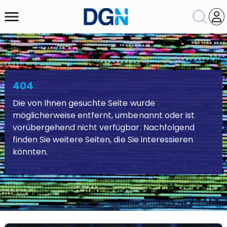
menu
Presseartikelsuche
404
Themengebiet
Die von Ihnen gesuchte Seite wurde
möglicherweise entfernt, umbenannt oder ist
Suche
Zurücksetzen
vorübergehend nicht verfügbar. Nachfolgend
finden Sie weitere Seiten, die Sie interessieren
könnten.